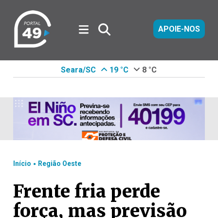
APOIE-NOS
Seara/SC
19 °C
8 °C
.
Início
Região Oeste
Frente fria perde
força, mas previsão