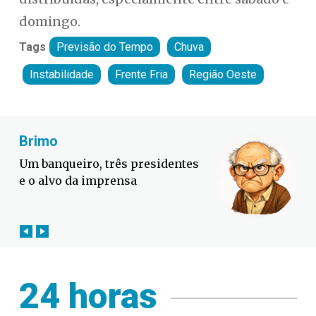
domingo.
Tags
Previsão do Tempo
Chuva
Instabilidade
Frente Fria
Região Oeste
Fabiano Bordignon
Defesa Civil lança campanha
contra o El Niño em SC
24 horas