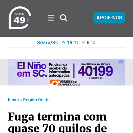
APOIE-NOS
Seara/SC
19 °C
8 °C
.
Início
Região Oeste
Fuga termina com
quase 70 quilos de