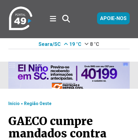
APOIE-NOS
Seara/SC
19 °C
8 °C
.
Início
Região Oeste
GAECO cumpre
mandados contra