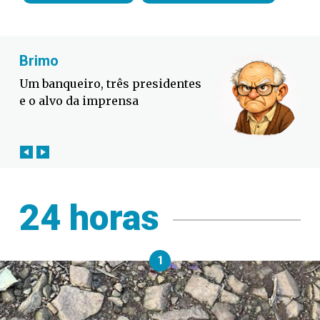
Fabiano Bordignon
Defesa Civil lança campanha
contra o El Niño em SC
24 horas
1