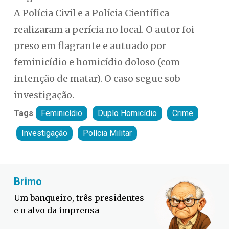
A Polícia Civil e a Polícia Científica
realizaram a perícia no local. O autor foi
preso em flagrante e autuado por
feminicídio e homicídio doloso (com
intenção de matar). O caso segue sob
investigação.
Tags
Feminicídio
Duplo Homicídio
Crime
Investigação
Polícia Militar
Fabiano Bordignon
Defesa Civil lança campanha
contra o El Niño em SC