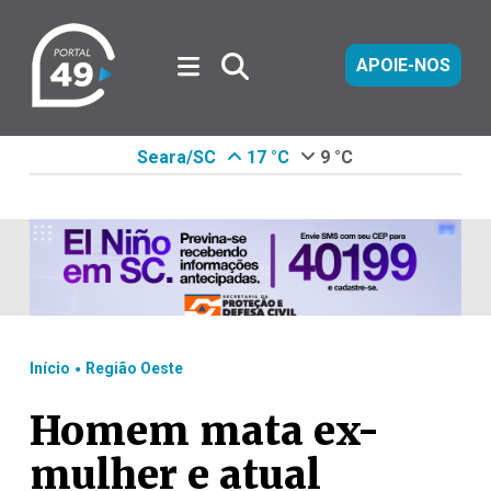
APOIE-NOS
Seara/SC
17 °C
9 °C
.
Início
Região Oeste
Homem mata ex-
mulher e atual