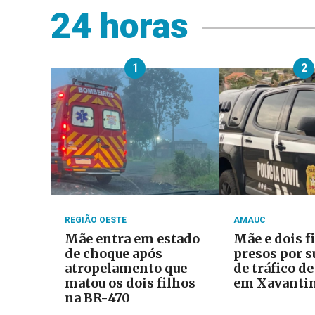
24 horas
1
2
REGIÃO OESTE
AMAUC
Mãe entra em estado
Mãe e dois f
de choque após
presos por s
atropelamento que
de tráfico d
matou os dois filhos
em Xavanti
na BR-470