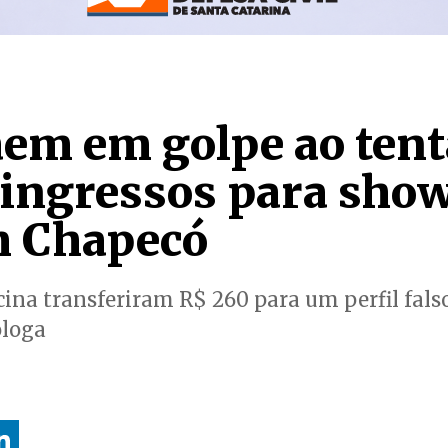
aem em golpe ao tent
ingressos para show
m Chapecó
ina transferiram R$ 260 para um perfil fal
óloga