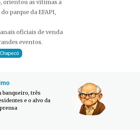
 orientou as vítimas a
o do parque da EFAPI,
anais oficiais de venda
grandes eventos.
Chapecó
imo
Fabiano
 banqueiro, três
Defesa C
esidentes e o alvo da
contra o
prensa