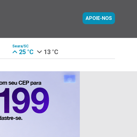
APOIE-NOS
Seara/SC
25 °C
13 °C