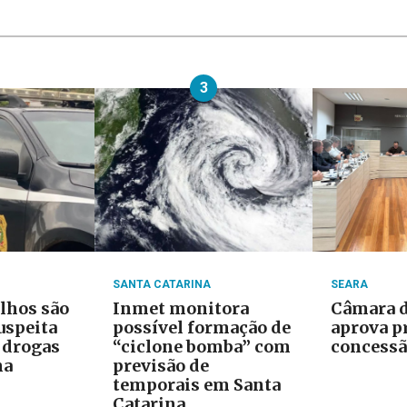
3
SANTA CATARINA
SEARA
ilhos são
Inmet monitora
Câmara d
uspeita
possível formação de
aprova p
e drogas
“ciclone bomba” com
concessã
na
previsão de
temporais em Santa
Catarina