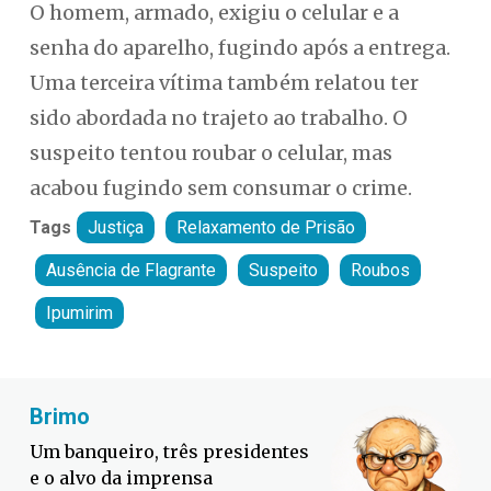
O homem, armado, exigiu o celular e a
senha do aparelho, fugindo após a entrega.
Uma terceira vítima também relatou ter
sido abordada no trajeto ao trabalho. O
suspeito tentou roubar o celular, mas
acabou fugindo sem consumar o crime.
Tags
Justiça
Relaxamento de Prisão
Ausência de Flagrante
Suspeito
Roubos
Ipumirim
Fabiano Bor
ueiro, três presidentes
Defesa Civil 
o da imprensa
contra o El N