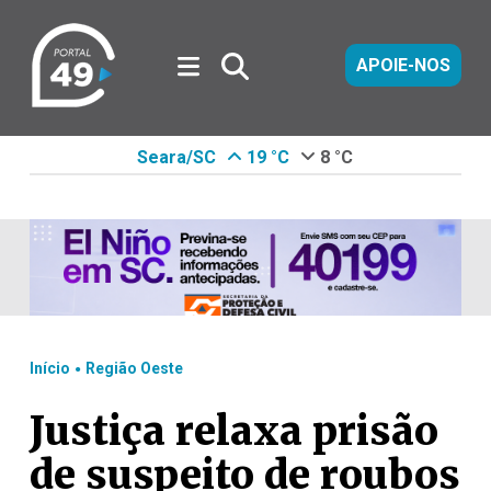
APOIE-NOS
Seara/SC
19 °C
8 °C
.
Início
Região Oeste
Justiça relaxa prisão
de suspeito de roubos