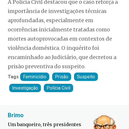
A Polícia Civil destacou que o caso reforça a
importância de investigações técnicas
aprofundadas, especialmente em
ocorrências inicialmente tratadas como
mortes autoprovocadas em contextos de
violência doméstica. O inquérito foi
encaminhado ao Judiciário, que decretou a
prisão preventiva do suspeito.
Tags
Feminicídio
Prisão
Suspeito
Investigação
Polícia Civil
Fabiano Bordignon
Cl
Defesa Civil lança campanha
Míd