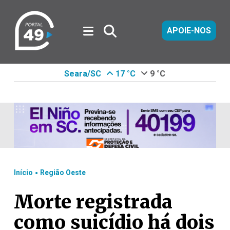
APOIE-NOS
Seara/SC
17 °C
9 °C
.
Início
Região Oeste
Morte registrada
como suicídio há dois