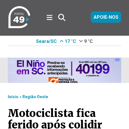
APOIE-NOS
Seara/SC
17 °C
9 °C
.
Início
Região Oeste
Motociclista fica
ferido após colidir