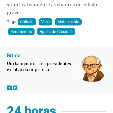
significativamente as chances de colisões
graves.
Tags
Colisão
Vaca
Motociclista
Ferrimentos
Águas de Chapecó
Fabiano Bordignon
Defesa Civil lança campanha
contra o El Niño em SC
24 horas