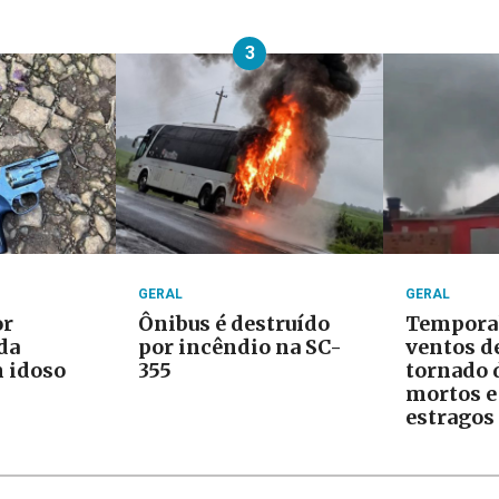
3
GERAL
GERAL
or
Ônibus é destruído
Tempora
da
por incêndio na SC-
ventos d
 idoso
355
tornado 
mortos e
estragos