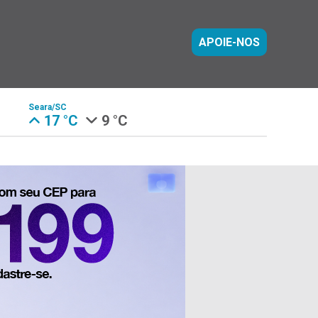
APOIE-NOS
Seara/SC
17 °C
9 °C