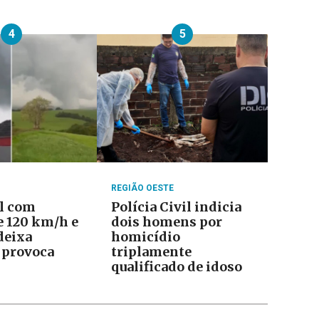
4
5
REGIÃO OESTE
l com
Polícia Civil indicia
e 120 km/h e
dois homens por
deixa
homicídio
 provoca
triplamente
qualificado de idoso