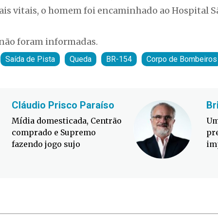
ais vitais, o homem foi encaminhado ao Hospital Sã
 não foram informadas.
Saída de Pista
Queda
BR-154
Corpo de Bombeiros
Cláudio Prisco Paraíso
Br
Mídia domesticada, Centrão
Um
comprado e Supremo
pr
fazendo jogo sujo
im