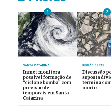
1
2
SANTA CATARINA
REGIÃO OESTE
Inmet monitora
Discussão p
possível formação de
suposta dívi
“ciclone bomba” com
termina com
previsão de
morto
temporais em Santa
Catarina