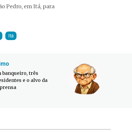
o Pedro, em Itá, para
Itá
imo
Fabiano
 banqueiro, três
Defesa C
esidentes e o alvo da
contra o
prensa