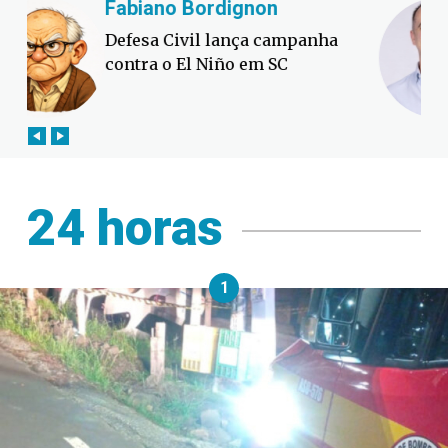
Fabiano Bordignon
Cl
Defesa Civil lança campanha
Lul
contra o El Niño em SC
é a
24 horas
1