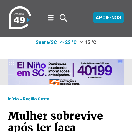
APOIE-NOS
Seara/SC
22 °C
15 °C
.
Início
Região Oeste
Mulher sobrevive
após ter faca