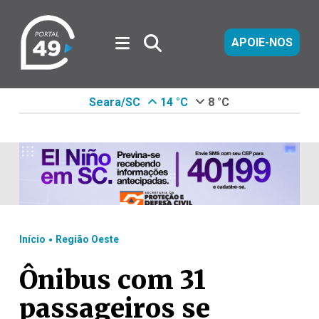
APOIE-NOS
Seara/SC
14 °C
8 °C
.
Início
Região Oeste
Ônibus com 31
passageiros se