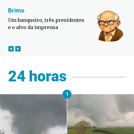
Fabiano Bordignon
Defesa Civil lança campanha
contra o El Niño em SC
24 horas
1