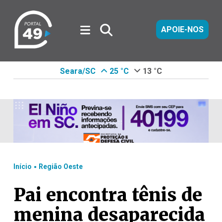
APOIE-NOS
Seara/SC
25 °C
13 °C
.
Início
Região Oeste
Pai encontra tênis de
menina desaparecida