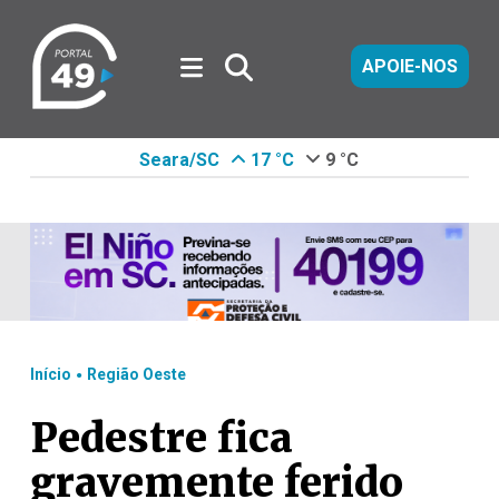
APOIE-NOS
Seara/SC
17 °C
9 °C
.
Início
Região Oeste
Pedestre fica
gravemente ferido