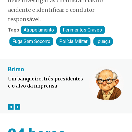
deve investigar as circunstâncias do
acidente e identificar o condutor
responsável.
Tags
Atropelamento
Ferimentos Graves
Fuga Sem Socorro
Polícia Militar
Ipuaçu
Fabiano Bordignon
Defesa Civil lança campanha
contra o El Niño em SC