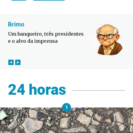
Fabiano Bordignon
Defesa Civil lança campanha
contra o El Niño em SC
24 horas
1