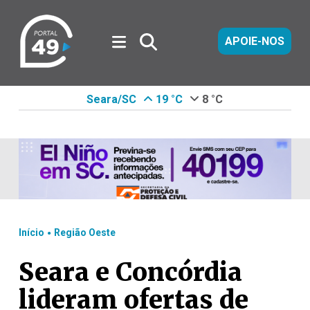
APOIE-NOS
Seara/SC
19 °C
8 °C
.
Início
Região Oeste
Seara e Concórdia
lideram ofertas de