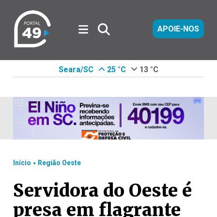
APOIE-NOS
Seara/SC
25 °C
13 °C
.
Início
Região Oeste
Servidora do Oeste é
presa em flagrante