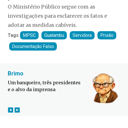
O Ministério Público segue com as
investigações para esclarecer os fatos e
adotar as medidas cabíveis.
Tags
MPSC
Guatambu
Servidora
Prisão
Documentação Falso
Fabiano Bordignon
Cl
Defesa Civil lança campanha
Sor
contra o El Niño em SC
suc
out