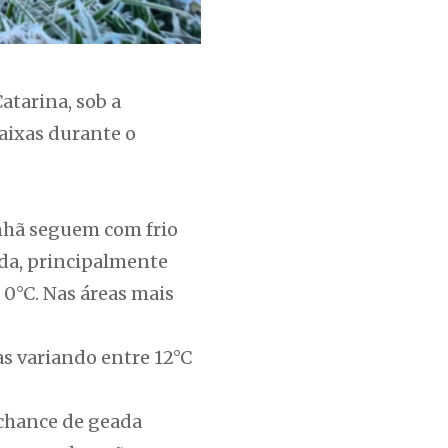
atarina, sob a
aixas durante o
anhã seguem com frio
ada, principalmente
 0°C. Nas áreas mais
s variando entre 12°C
 chance de geada