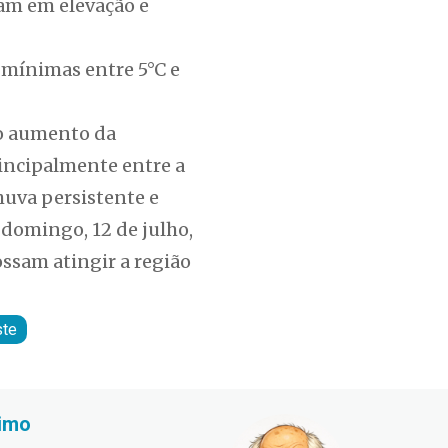
ram em elevação e
 mínimas entre 5°C e
 o aumento da
rincipalmente entre a
chuva persistente e
 domingo, 12 de julho,
ssam atingir a região
ste
imo
Fabiano