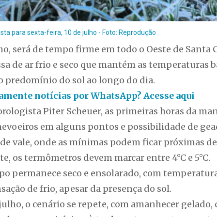
a para sexta-feira, 10 de julho - Foto: Reprodução
ulho, será de tempo firme em todo o Oeste de Santa C
sa de ar frio e seco que mantém as temperaturas b
o predomínio do sol ao longo do dia.
itamente notícias por WhatsApp? Acesse aqui
rologista Piter Scheuer, as primeiras horas da m
nevoeiros em alguns pontos e possibilidade de ge
 de vale, onde as mínimas podem ficar próximas de
te, os termômetros devem marcar entre 4°C e 5°C.
mpo permanece seco e ensolarado, com temperatura
sação de frio, apesar da presença do sol.
 julho, o cenário se repete, com amanhecer gelado,