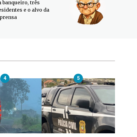
 banqueiro, três
Defesa C
esidentes e o alvo da
contra o
prensa
4
5