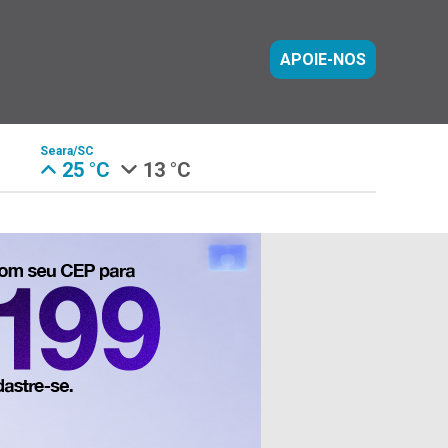
APOIE-NOS
Seara/SC
25 °C
13 °C