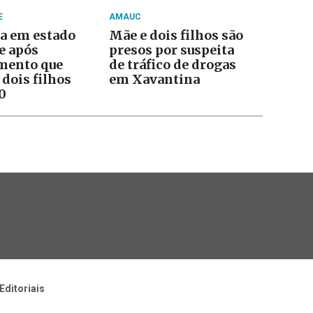
E
AMAUC
a em estado
Mãe e dois filhos são
e após
presos por suspeita
mento que
de tráfico de drogas
dois filhos
em Xavantina
0
Editoriais