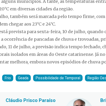
m alguns municípios. À tarde, as temperaturas ent
20°C em diversas cidades da região.
 julho, também será marcada pelo tempo firme, com
em chegar aos 23°C e 24°C.
tá prevista para sexta-feira, 10 de julho, quando
 a ocorrência de pancadas de chuva e trovoadas, p
ado, 11 de julho, a previsão indica tempo fechado, 
rais isolados em áreas do Oeste catarinense. Já no
entar melhora, embora novos episódios de chuva po
Frio
Geada
Possibilidade de Temporal
Região Oe
Cláudio Prisco Paraíso
Br