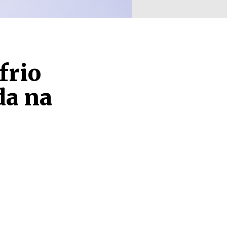
frio
da na