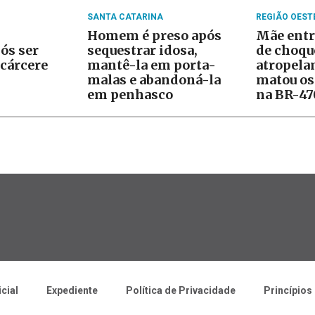
SANTA CATARINA
REGIÃO OEST
Homem é preso após
Mãe entr
ós ser
sequestrar idosa,
de choqu
cárcere
mantê-la em porta-
atropela
malas e abandoná-la
matou os 
em penhasco
na BR-47
icial
Expediente
Política de Privacidade
Princípios 