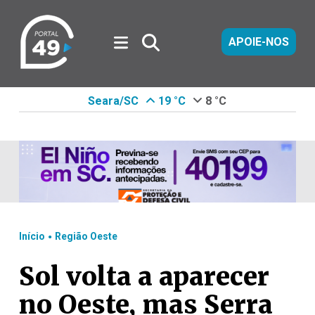
APOIE-NOS
Seara/SC
19 °C
8 °C
.
Início
Região Oeste
Sol volta a aparecer
no Oeste, mas Serra