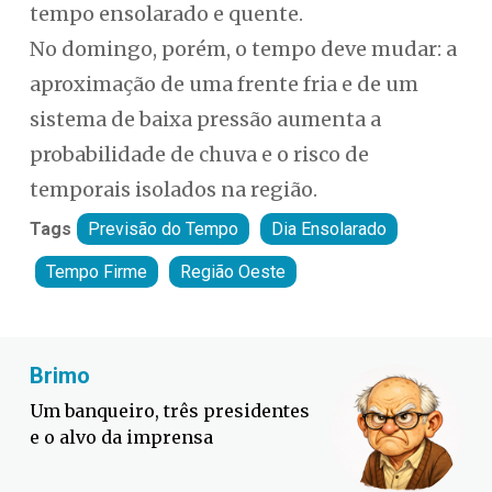
tempo ensolarado e quente.
No domingo, porém, o tempo deve mudar: a
aproximação de uma frente fria e de um
sistema de baixa pressão aumenta a
probabilidade de chuva e o risco de
temporais isolados na região.
Tags
Previsão do Tempo
Dia Ensolarado
Tempo Firme
Região Oeste
Fabiano Bordignon
Defesa Civil lança campanha
contra o El Niño em SC