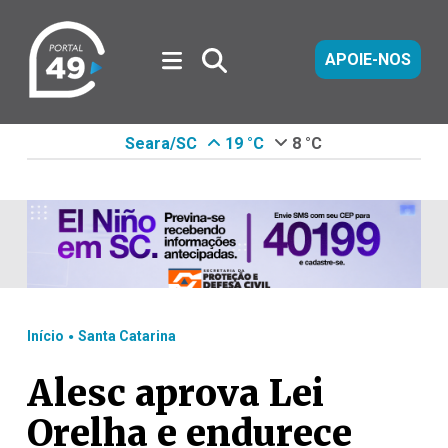
APOIE-NOS
Seara/SC
19 °C
8 °C
.
Início
Santa Catarina
Alesc aprova Lei
Orelha e endurece