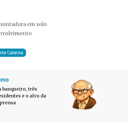
 montadora em solo
envolvimento
nta Catarina
imo
Fabiano
 banqueiro, três
Defesa C
esidentes e o alvo da
contra o
prensa