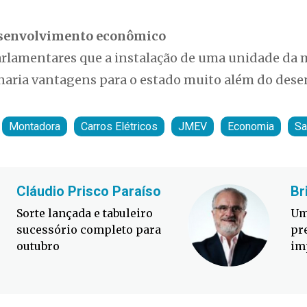
desenvolvimento econômico
arlamentares que a instalação de uma unidade da
naria vantagens para o estado muito além do des
Montadora
Carros Elétricos
JMEV
Economia
Sa
Cláudio Prisco Paraíso
Br
Sorte lançada e tabuleiro
Um
sucessório completo para
pr
outubro
im