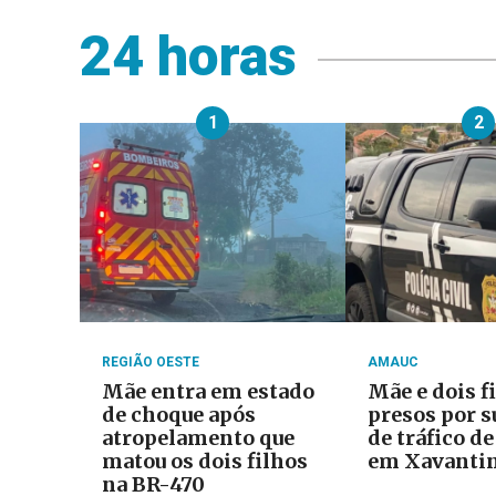
24 horas
1
2
REGIÃO OESTE
AMAUC
Mãe entra em estado
Mãe e dois f
de choque após
presos por s
atropelamento que
de tráfico d
matou os dois filhos
em Xavanti
na BR-470