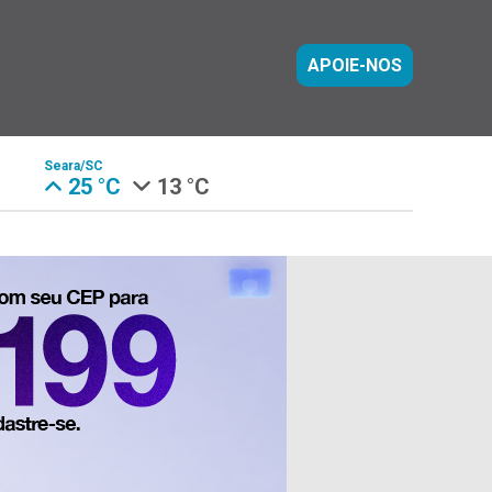
APOIE-NOS
Seara/SC
25 °C
13 °C