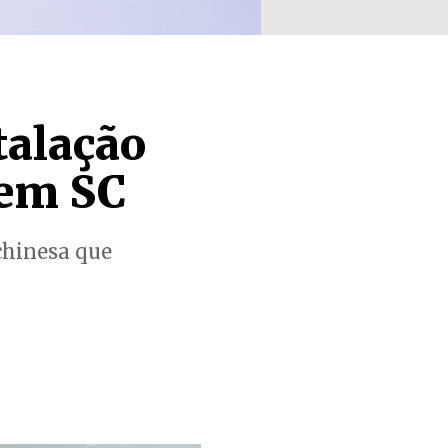
talação
 em SC
chinesa que