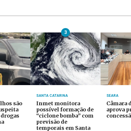
3
SANTA CATARINA
SEARA
ilhos são
Inmet monitora
Câmara d
uspeita
possível formação de
aprova p
e drogas
“ciclone bomba” com
concessã
na
previsão de
temporais em Santa