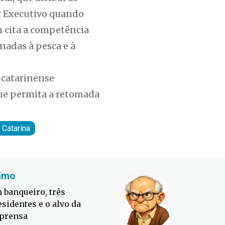
r Executivo quando
 cita a competência
nadas à pesca e à
 catarinense
ue permita a retomada
 Catarina
imo
Fabiano
 banqueiro, três
Defesa C
esidentes e o alvo da
contra o
prensa