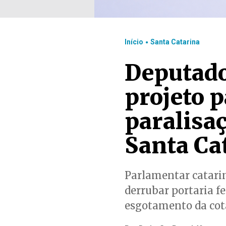
.
Início
Santa Catarina
Deputado
projeto p
paralisa
Santa Ca
Parlamentar catarin
derrubar portaria f
esgotamento da cot