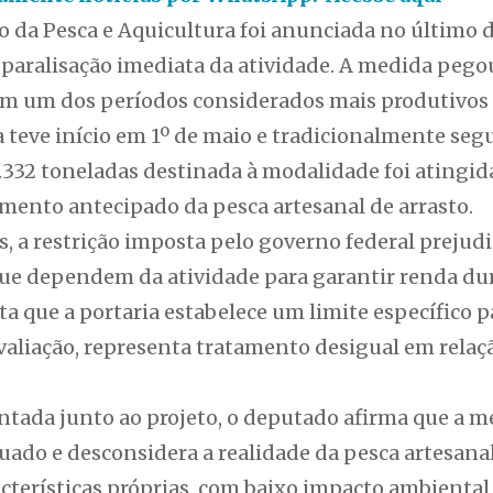
io da Pesca e Aquicultura foi anunciada no último
 paralisação imediata da atividade. A medida pego
m um dos períodos considerados mais produtivos d
teve início em 1º de maio e tradicionalmente segue
1.332 toneladas destinada à modalidade foi atingid
mento antecipado da pesca artesanal de arrasto.
, a restrição imposta pelo governo federal prejud
que dependem da atividade para garantir renda du
 que a portaria estabelece um limite específico p
valiação, representa tratamento desigual em relaç
entada junto ao projeto, o deputado afirma que a 
uado e desconsidera a realidade da pesca artesanal 
acterísticas próprias, com baixo impacto ambiental e