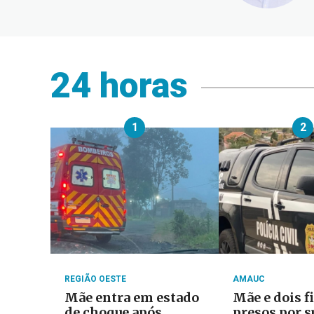
24 horas
1
2
REGIÃO OESTE
AMAUC
Mãe entra em estado
Mãe e dois f
de choque após
presos por s