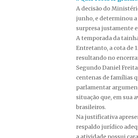
A decisão do Ministér
junho, e determinou a
surpresa justamente e
A temporada da tainha 
Entretanto, a cota de 
resultando no encerra
Segundo Daniel Freitas
centenas de famílias 
parlamentar argumenta
situação que, em sua a
brasileiros.
Na justificativa apres
respaldo jurídico adeq
a atividade possui car