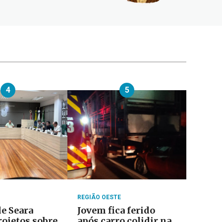
4
5
REGIÃO OESTE
e Seara
Jovem fica ferido
rojetos sobre
após carro colidir na