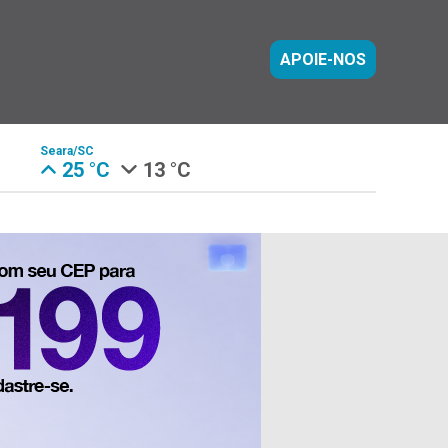
APOIE-NOS
Seara/SC
25 °C
13 °C