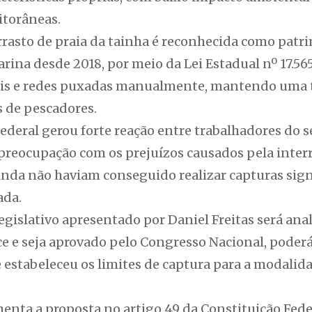
itorâneas.
rrasto de praia da tainha é reconhecida como patr
rina desde 2018, por meio da Lei Estadual nº 17.565.
ais e redes puxadas manualmente, mantendo uma t
s de pescadores.
ederal gerou forte reação entre trabalhadores do se
preocupação com os prejuízos causados pela interr
nda não haviam conseguido realizar capturas sign
ada.
egislativo apresentado por Daniel Freitas será an
e e seja aprovado pelo Congresso Nacional, poderá
e estabeleceu os limites de captura para a modalida
nta a proposta no artigo 49 da Constituição Feder