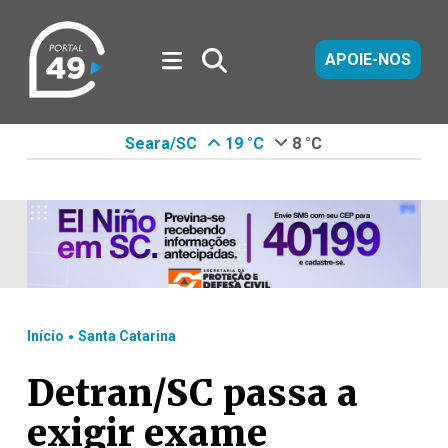
APOIE-NOS
Seara/SC
19 °C
8 °C
.
Início
Santa Catarina
Detran/SC passa a
exigir exame