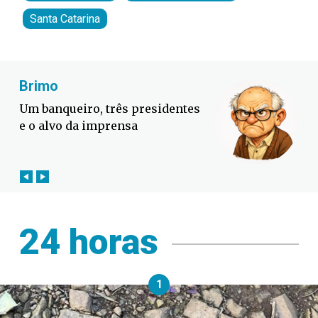
Santa Catarina
Fabiano Bordignon
Defesa Civil lança campanha
contra o El Niño em SC
24 horas
1