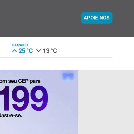
APOIE-NOS
Seara/SC
25 °C
13 °C