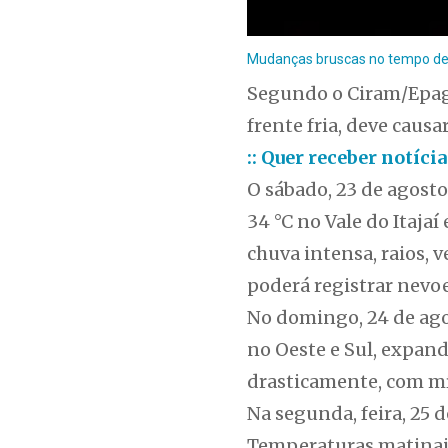
Mudanças bruscas no tempo de S
Segundo o Ciram/Epagr
frente fria, deve cau
:: Quer receber notíc
O sábado, 23 de agosto
34 °C no Vale do Itajaí
chuva intensa, raios, v
poderá registrar nevo
No domingo, 24 de ago
no Oeste e Sul, expa
drasticamente, com mí
Na segunda, feira, 25 
Temperaturas matinais 