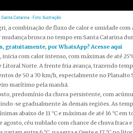
anta Catarina - Foto: Ilustração
i, a combinação de fluxo de calor e umidade com
sar mudança brusca no tempo em Santa Catarina du
ias, gratuitamente, por WhatsApp? Acesse aqui
, inicia com calor intenso, com máximas de até 25°C
 e Litoral Norte. A frente fria avança, trazendo tem
entos de 50 a 70 km/h, especialmente no Planalto Su
eiro marítimo pela manhã.
sto, predomínio da chuva persistente, com acúmu
ndindo-se gradualmente às demais regiões. As te
nimas abaixo de 11 °C e máximas de até 16 °C em t
de agosto, céu nublado com chance de chuva fraca e 
variam entre 6 °C na serra e Oeste e 17 °C no lito