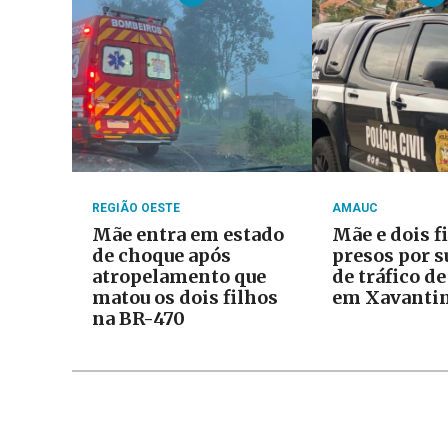
REGIÃO OESTE
AMAUC
Mãe entra em estado
Mãe e dois f
de choque após
presos por s
atropelamento que
de tráfico d
matou os dois filhos
em Xavanti
na BR-470