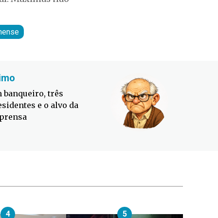
inense
imo
Fabiano
 banqueiro, três
Defesa C
esidentes e o alvo da
contra o
prensa
4
5