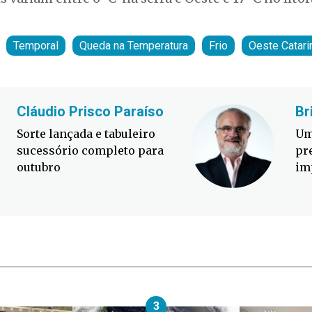
Temporal
Queda na Temperatura
Frio
Oeste Catar
Cláudio Prisco Paraíso
Br
Sorte lançada e tabuleiro
Um
sucessório completo para
pr
outubro
im
3