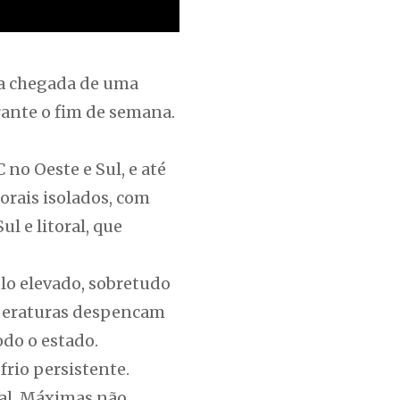
 a chegada de uma
rante o fim de semana.
 no Oeste e Sul, e até
porais isolados, com
l e litoral, que
lo elevado, sobretudo
mperaturas despencam
odo o estado.
frio persistente.
ral. Máximas não