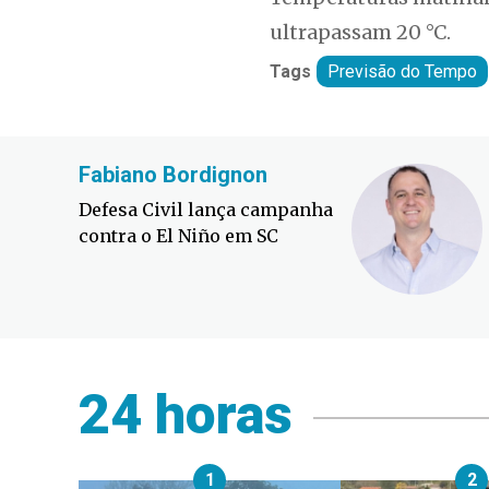
ultrapassam 20 °C.
Tags
Previsão do Tempo
Fabiano Bordignon
Defesa Civil lança campanha
contra o El Niño em SC
24 horas
1
2