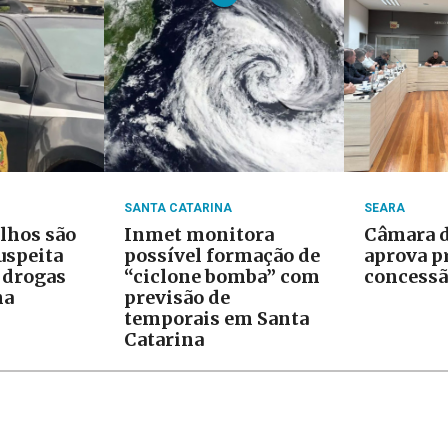
SANTA CATARINA
SEARA
ilhos são
Inmet monitora
Câmara d
uspeita
possível formação de
aprova p
e drogas
“ciclone bomba” com
concessã
na
previsão de
temporais em Santa
Catarina