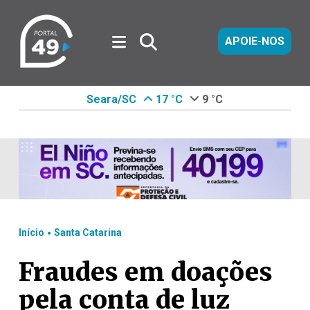
APOIE-NOS
Seara/SC
17 °C
9 °C
.
Início
Santa Catarina
Fraudes em doações
pela conta de luz