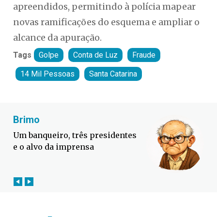
apreendidos, permitindo à polícia mapear
novas ramificações do esquema e ampliar o
alcance da apuração.
Tags
Golpe
Conta de Luz
Fraude
14 Mil Pessoas
Santa Catarina
Fabiano Bordignon
Defesa Civil lança campanha
contra o El Niño em SC