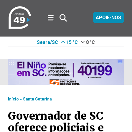
APOIE-NOS
Seara/SC
15 °C
8 °C
.
Início
Santa Catarina
Governador de SC
oferece policiais e