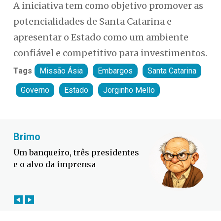
A iniciativa tem como objetivo promover as
potencialidades de Santa Catarina e
apresentar o Estado como um ambiente
confiável e competitivo para investimentos.
Tags
Missão Ásia
Embargos
Santa Catarina
Governo
Estado
Jorginho Mello
Fabiano Bordignon
Cl
Defesa Civil lança campanha
Sor
contra o El Niño em SC
suc
out