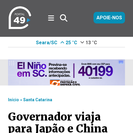
APOIE-NOS
Seara/SC
25 °C
13 °C
.
Início
Santa Catarina
Governador viaja
para Japão e China