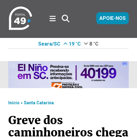
APOIE-NOS
Seara/SC
19 °C
8 °C
.
Início
Santa Catarina
Greve dos
caminhoneiros chega