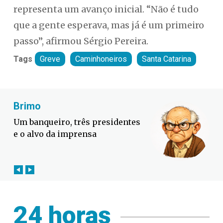
representa um avanço inicial. “Não é tudo
que a gente esperava, mas já é um primeiro
passo”, afirmou Sérgio Pereira.
Tags
Greve
Caminhoneiros
Santa Catarina
Fabiano Bordignon
Defesa Civil lança campanha
contra o El Niño em SC
24 horas