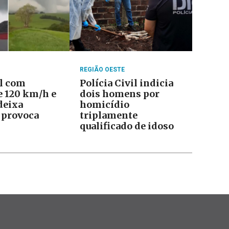
REGIÃO OESTE
l com
Polícia Civil indicia
e 120 km/h e
dois homens por
deixa
homicídio
 provoca
triplamente
qualificado de idoso