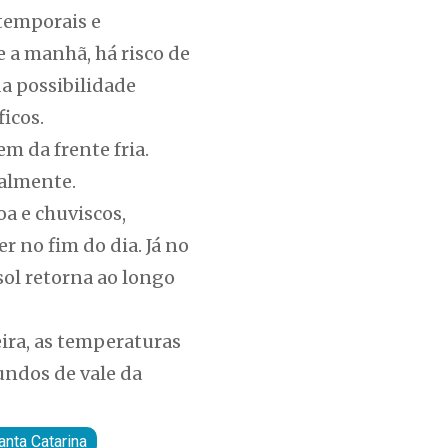
 temporais e
 a manhã, há risco de
a possibilidade
icos.
m da frente fria.
ualmente.
a e chuviscos,
 no fim do dia. Já no
sol retorna ao longo
eira, as temperaturas
undos de vale da
anta Catarina