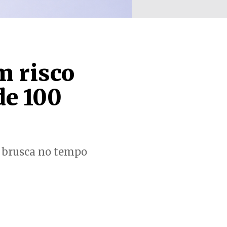
m risco
de 100
a brusca no tempo