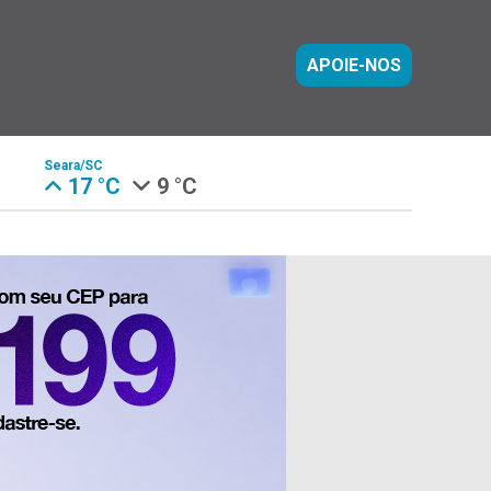
APOIE-NOS
Seara/SC
17 °C
9 °C