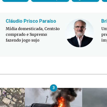
Cláudio Prisco Paraíso
Br
Mídia domesticada, Centrão
Um
comprado e Supremo
pr
fazendo jogo sujo
im
3