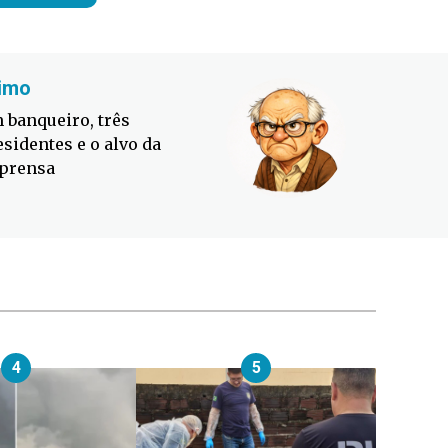
imo
Fabiano
 banqueiro, três
Defesa C
esidentes e o alvo da
contra o
prensa
4
5