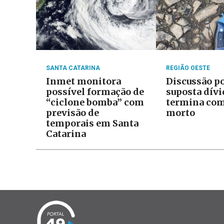
SANTA CATARINA
REGIÃO OESTE
Inmet monitora
Discussão p
possível formação de
suposta dívi
“ciclone bomba” com
termina com
previsão de
morto
temporais em Santa
Catarina