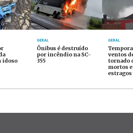
GERAL
GERAL
or
Ônibus é destruído
Tempora
da
por incêndio na SC-
ventos d
 idoso
355
tornado 
mortos e
estragos