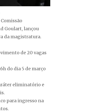
a
a Comissão
d Goulart, lançou
ra da magistratura.
rovimento de 20 vagas
 16h do dia 5 de março
aráter eliminatório e
is.
ico para ingresso na
utos.