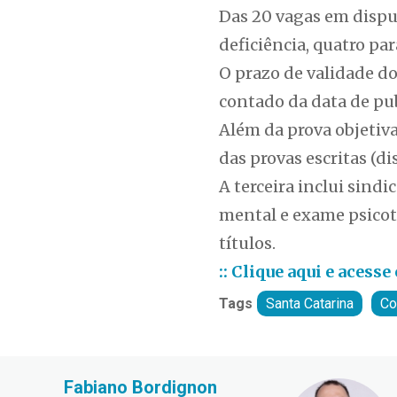
Das 20 vagas em dispu
deficiência, quatro pa
O prazo de validade do
contado da data de pu
Além da prova objetiva
das provas escritas (di
A terceira inclui sindi
mental e exame psicoté
títulos.
:: Clique aqui e acess
Tags
Santa Catarina
Co
Fabiano Bordignon