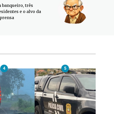
 banqueiro, três
Defesa C
esidentes e o alvo da
contra o
prensa
4
5