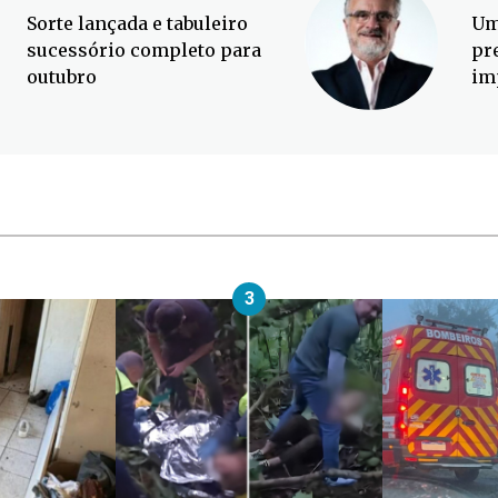
Sorte lançada e tabuleiro
Um
sucessório completo para
pr
outubro
im
3