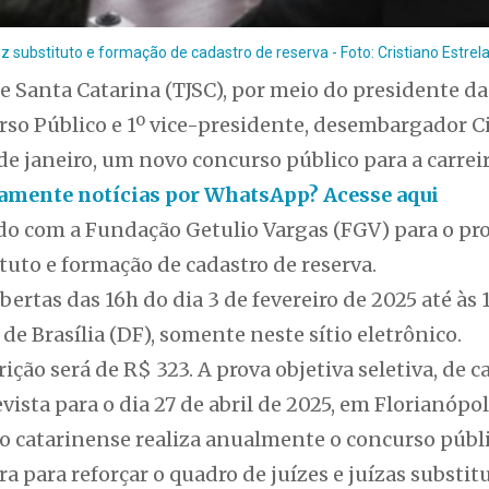
z substituto e formação de cadastro de reserva - Foto: Cristiano Estrel
de Santa Catarina (TJSC), por meio do presidente d
o Público e 1º vice-presidente, desembargador Ci
 de janeiro, um novo concurso público para a carrei
itamente notícias por WhatsApp? Acesse aqui
ado com a Fundação Getulio Vargas (FGV) para o p
ituto e formação de cadastro de reserva.
bertas das 16h do dia 3 de fevereiro de 2025 até às
l de Brasília (DF), somente neste sítio eletrônico.
rição será de R$ 323. A prova objetiva seletiva, de c
revista para o dia 27 de abril de 2025, em Florianópol
io catarinense realiza anualmente o concurso públ
a para reforçar o quadro de juízes e juízas substit