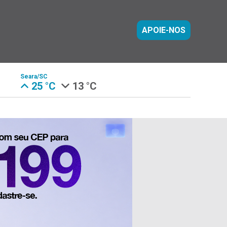
APOIE-NOS
Seara/SC
25 °C
13 °C