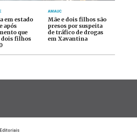
E
AMAUC
a em estado
Mãe e dois filhos são
e após
presos por suspeita
mento que
de tráfico de drogas
dois filhos
em Xavantina
0
Editoriais