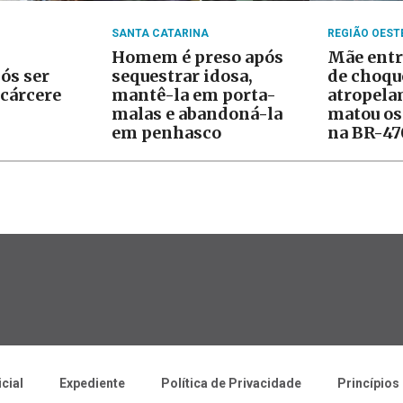
SANTA CATARINA
REGIÃO OEST
Homem é preso após
Mãe entr
ós ser
sequestrar idosa,
de choqu
cárcere
mantê-la em porta-
atropela
malas e abandoná-la
matou os 
em penhasco
na BR-47
icial
Expediente
Política de Privacidade
Princípios 