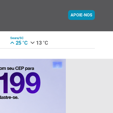
APOIE-NOS
Seara/SC
25 °C
13 °C