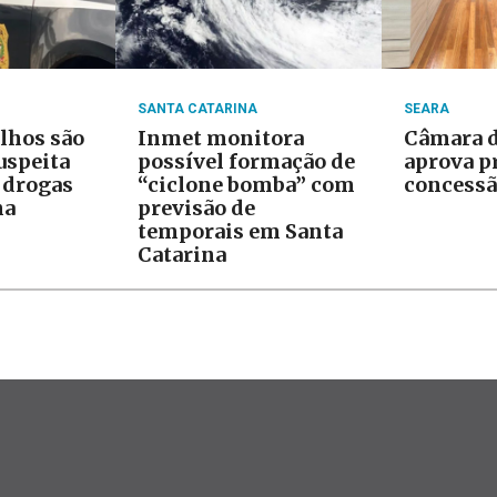
SANTA CATARINA
SEARA
ilhos são
Inmet monitora
Câmara d
uspeita
possível formação de
aprova p
e drogas
“ciclone bomba” com
concessã
na
previsão de
temporais em Santa
Catarina