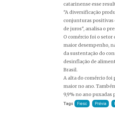
catarinense esse resu
"A diversificação pro
conjunturas positivas e
de juros", analisa o pr
O comércio foi o setor 
maior desempenho, na a
da sustentação do con
desinflação de aliment
Brasil.
A alta do comércio fo
maior no ano. Também 
9,9% no ano puxadas pe
Tags
Fiesc
Prévia