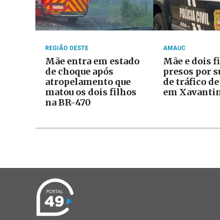
REGIÃO OESTE
AMAUC
Mãe entra em estado
Mãe e dois f
de choque após
presos por s
atropelamento que
de tráfico d
matou os dois filhos
em Xavanti
na BR-470