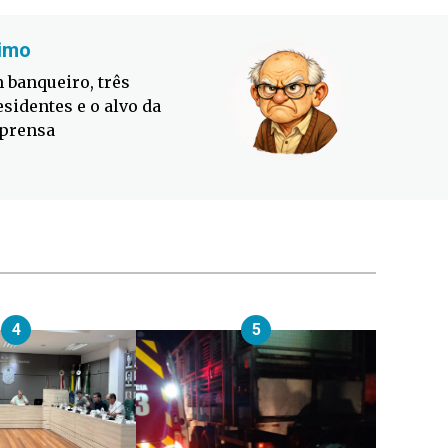
imo
Fabiano
 banqueiro, três
Defesa C
esidentes e o alvo da
contra o
prensa
4
5