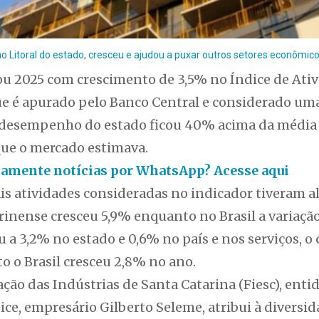
no Litoral do estado, cresceu e ajudou a puxar outros setores econômico
ou 2025 com crescimento de 3,5% no Índice de At
ue é apurado pelo Banco Central e considerado um
O desempenho do estado ficou 40% acima da média 
que o mercado estimava.
itamente notícias por WhatsApp? Acesse aqui
ais atividades consideradas no indicador tiveram a
arinense cresceu 5,9% enquanto no Brasil a variaçã
ou a 3,2% no estado e 0,6% no país e nos serviços,
o o Brasil cresceu 2,8% no ano.
ação das Indústrias de Santa Catarina (Fiesc), en
ce, empresário Gilberto Seleme, atribui à diversi