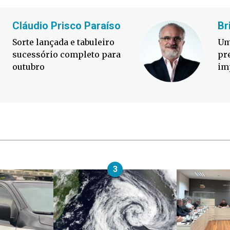
Cláudio Prisco Paraíso
Br
Sorte lançada e tabuleiro
Um
sucessório completo para
pr
outubro
im
3