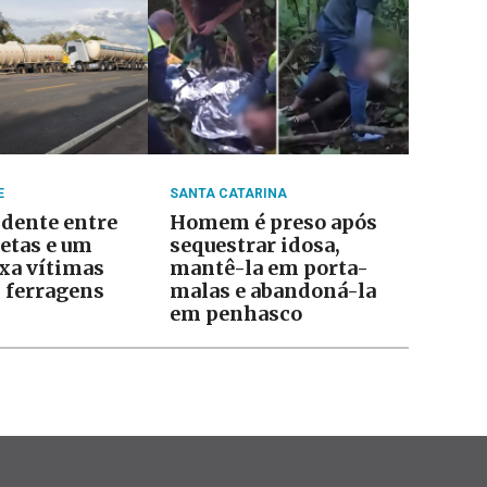
E
SANTA CATARINA
idente entre
Homem é preso após
retas e um
sequestrar idosa,
ixa vítimas
mantê-la em porta-
s ferragens
malas e abandoná-la
em penhasco