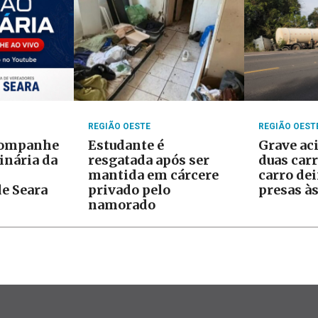
REGIÃO OESTE
REGIÃO OEST
companhe
Estudante é
Grave ac
inária da
resgatada após ser
duas car
mantida em cárcere
carro de
e Seara
privado pelo
presas à
namorado