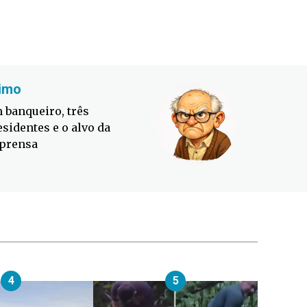
imo
Fabiano
 banqueiro, três
Defesa C
esidentes e o alvo da
contra o
prensa
4
5