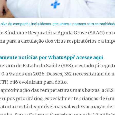
-alvo da campanha inclui idosos, gestantes e pessoas com comorbidad
de Síndrome Respiratória Aguda Grave (SRAG) em 
na para a circulação dos vírus respiratórios e a im
itamente notícias por WhatsApp? Acesse aqui
taria de Estado da Saúde (SES), o estado já registr
 0 a 9 anos em 2026. Desses, 352 necessitaram de
UTI) e 16 evoluíram para óbito.
 aproximação das temperaturas mais baixas, a SES 
grupos prioritários, especialmente crianças de 6 me
atuita e está disponível nas salas de vacinação de 
anha, Santa Catarina já recebeu mais de 1,7 milhã