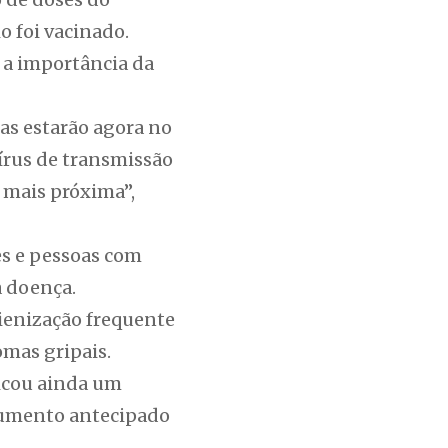
o foi vacinado.
 a importância da
as estarão agora no
írus de transmissão
 mais próxima”,
es e pessoas com
a doença.
ienização frequente
omas gripais.
licou ainda um
 aumento antecipado