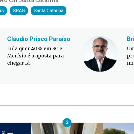
as
SRAG
Santa Catarina
Cláudio Prisco Paraíso
Br
Lula quer 40% em SC e
Um
Merísio é a aposta para
pr
chegar lá
im
3