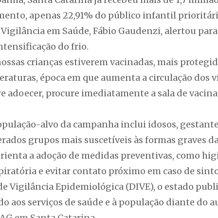
nto, apenas 22,91% do público infantil prioritári
Vigilância em Saúde, Fábio Gaudenzi, alertou para
tensificação do frio.
ossas crianças estiverem vacinadas, mais protegid
eraturas, época em que aumenta a circulação dos v
re adoecer, procure imediatamente a sala de vacina
população-alvo da campanha inclui idosos, gestant
rados grupos mais suscetíveis às formas graves d
rienta a adoção de medidas preventivas, como hig
piratória e evitar contato próximo em caso de sint
de Vigilância Epidemiológica (DIVE), o estado pub
do aos serviços de saúde e à população diante do
RAG em Santa Catarina.