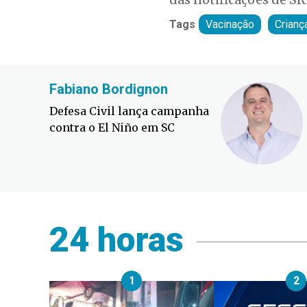
Tags
Vacinação
Crianç
Fabiano Bordignon
Defesa Civil lança campanha
contra o El Niño em SC
24 horas
1
2