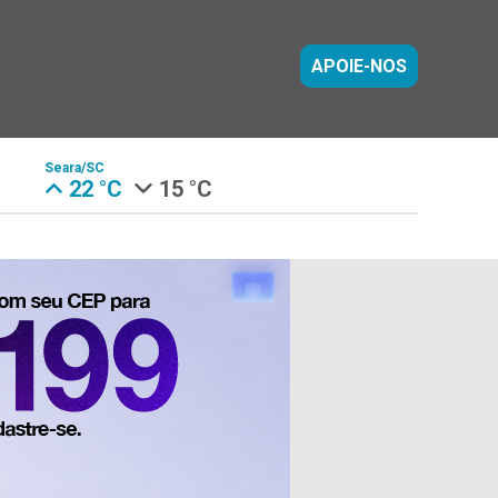
APOIE-NOS
Seara/SC
22 °C
15 °C