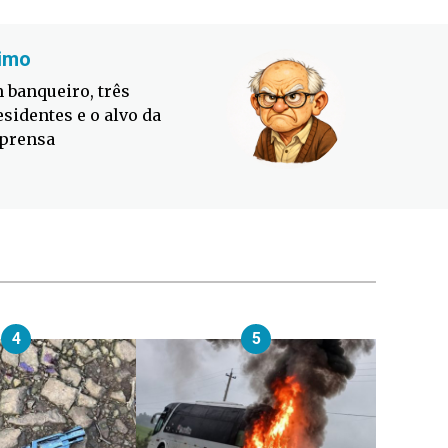
imo
Fabiano
 banqueiro, três
Defesa C
esidentes e o alvo da
contra o
prensa
4
5