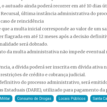
o autuado ainda poderá recorrer em até 10 dias úte
 Recursal, última instância administrativa do pro
caso de reincidência
e que a multa inicial corresponde ao valor de um s
ser flagrada em até 12 meses após a decisão definit
enalidade será dobrado.
to da multa administrativa não impede eventual 
cia, a dívida poderá ser inscrita em dívida ativa n
restrições de crédito e cobrança judicial.
efinitivo do processo administrativo, será emiti
as Estaduais (DARE), utilizado para pagamento da 
Militar
Consumo de Drogas
Locais Públicos
Santa Ca