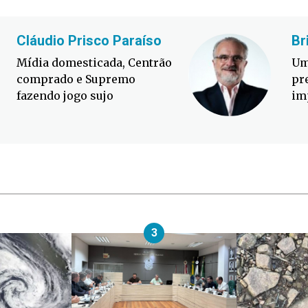
Cláudio Prisco Paraíso
Br
Mídia domesticada, Centrão
Um
comprado e Supremo
pr
fazendo jogo sujo
im
3