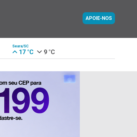
APOIE-NOS
Seara/SC
17 °C
9 °C