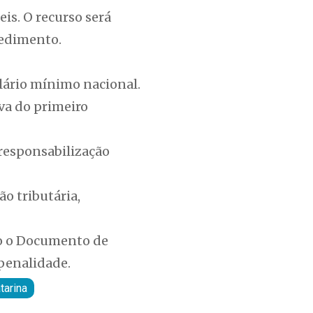
is. O recurso será
cedimento.
alário mínimo nacional.
iva do primeiro
responsabilização
ão tributária,
do o Documento de
penalidade.
tarina