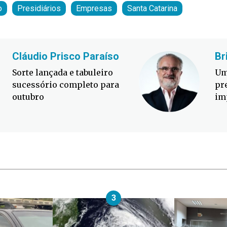
o
Presidiários
Empresas
Santa Catarina
Cláudio Prisco Paraíso
Br
Sorte lançada e tabuleiro
Um
sucessório completo para
pr
outubro
im
3