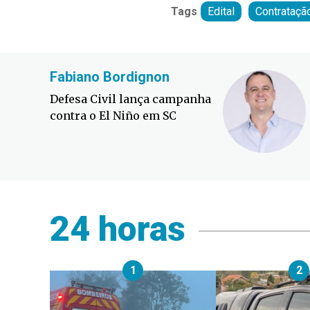
Tags
Edital
Contrataçã
Fabiano Bordignon
Defesa Civil lança campanha
contra o El Niño em SC
24 horas
1
2