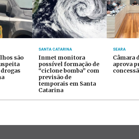
SANTA CATARINA
SEARA
ilhos são
Inmet monitora
Câmara d
uspeita
possível formação de
aprova p
e drogas
“ciclone bomba” com
concessã
na
previsão de
temporais em Santa
Catarina