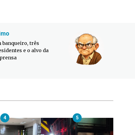
imo
Fabiano
 banqueiro, três
Defesa C
esidentes e o alvo da
contra o
prensa
4
5