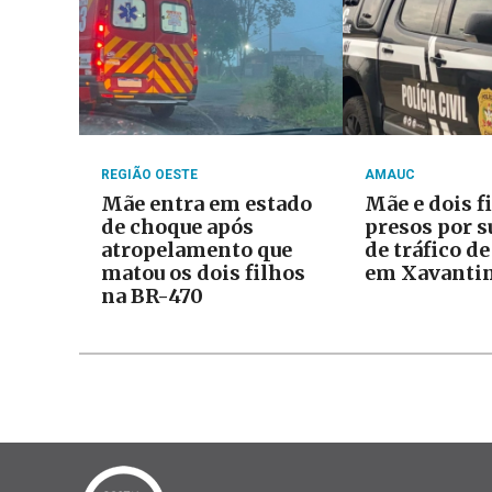
REGIÃO OESTE
AMAUC
Mãe entra em estado
Mãe e dois f
de choque após
presos por s
atropelamento que
de tráfico d
matou os dois filhos
em Xavanti
na BR-470