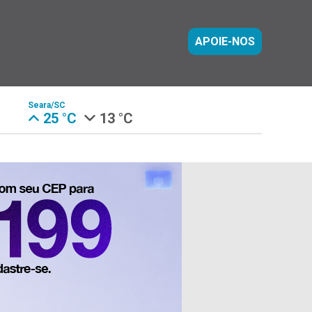
APOIE-NOS
Seara/SC
25 °C
13 °C