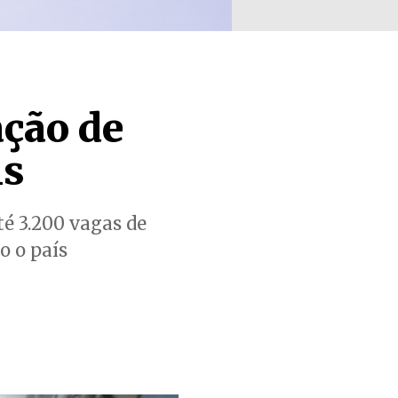
ação de
is
té 3.200 vagas de
o o país