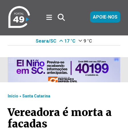
APOIE-NOS
Seara/SC
17 °C
9 °C
.
Início
Santa Catarina
Vereadora é morta a
facadas