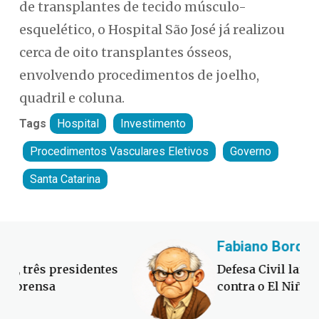
de transplantes de tecido músculo-
esquelético, o Hospital São José já realizou
cerca de oito transplantes ósseos,
envolvendo procedimentos de joelho,
quadril e coluna.
Tags
Hospital
Investimento
Procedimentos Vasculares Eletivos
Governo
Santa Catarina
Fabiano Bordignon
Cl
Defesa Civil lança campanha
Sor
contra o El Niño em SC
suc
out