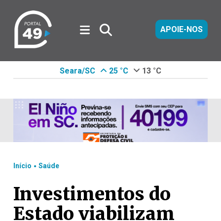
APOIE-NOS
Seara/SC
25 °C
13 °C
.
Início
Saúde
Investimentos do
Estado viabilizam