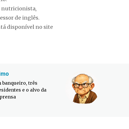
 nutricionista,
fessor de inglês.
tá disponível no site
imo
Fabiano
 banqueiro, três
Defesa C
esidentes e o alvo da
contra o
prensa