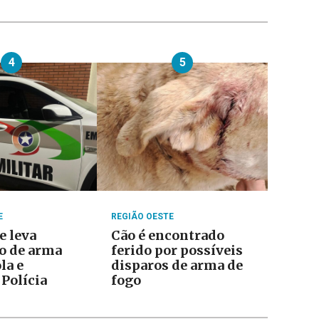
4
5
E
REGIÃO OESTE
e leva
Cão é encontrado
o de arma
ferido por possíveis
la e
disparos de arma de
 Polícia
fogo