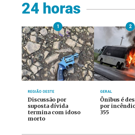
24 horas
1
2
REGIÃO OESTE
GERAL
Discussão por
Ônibus é des
suposta dívida
por incêndio
termina com idoso
355
morto