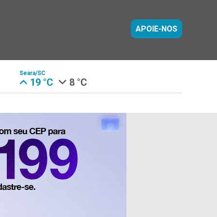
APOIE-NOS
Seara/SC
19 °C
8 °C