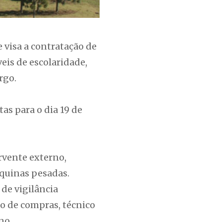
 visa a contratação de
eis de escolaridade,
rgo.
as para o dia 19 de
ervente externo,
áquinas pesadas.
 de vigilância
co de compras, técnico
no.