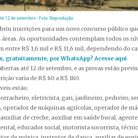
té 12 de setembro - Foto: Reprodução
abriu inscrições para um novo concurso público que
s áreas. As oportunidades contemplam todos os nív
m entre R$ 1,6 mil e R$ 11,6 mil, dependendo do ca
ias, gratuitamente, por WhatsApp? Acesse aqui
bertas até 12 de setembro, e as provas estão previst
rição varia de R$ 80 a R$ 180.
veis estão:
rracheiro, eletricista, gari, jardineiro, pedreiro, s
ia, operador de máquinas agrícolas, operador de m
auxiliar de creche, auxiliar em saúde bucal, agente
ntal, educador social, motorista socorrista, técni
r de música, instrutor de dança, auxiliar de ensi