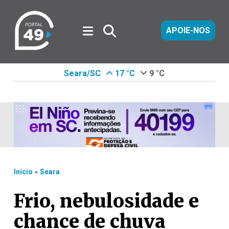
APOIE-NOS
Seara/SC
17 °C
9 °C
.
Início
Seara
Frio, nebulosidade e
chance de chuva