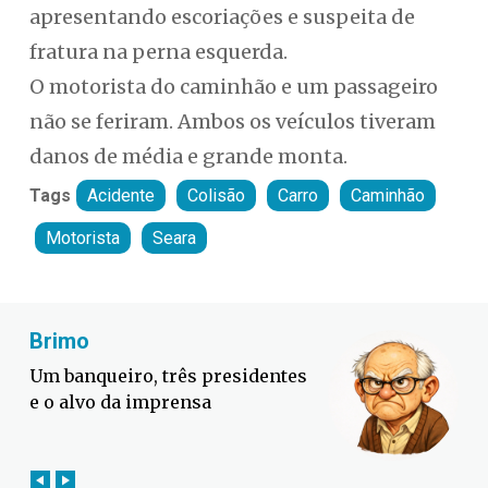
apresentando escoriações e suspeita de
fratura na perna esquerda.
O motorista do caminhão e um passageiro
não se feriram. Ambos os veículos tiveram
danos de média e grande monta.
Tags
Acidente
Colisão
Carro
Caminhão
Motorista
Seara
Fabiano Bordignon
Defesa Civil lança campanha
contra o El Niño em SC