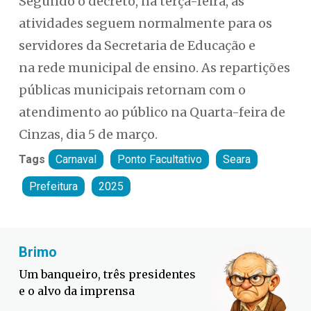
Segundo o decreto, na terça-feira, as
atividades seguem normalmente para os
servidores da Secretaria de Educação e
na rede municipal de ensino. As repartições
públicas municipais retornam com o
atendimento ao público na Quarta-feira de
Cinzas, dia 5 de março.
Tags
Carnaval
Ponto Facultativo
Seara
Prefeitura
2025
Fabiano Bordignon
identes
Defesa Civil lança campanha
contra o El Niño em SC