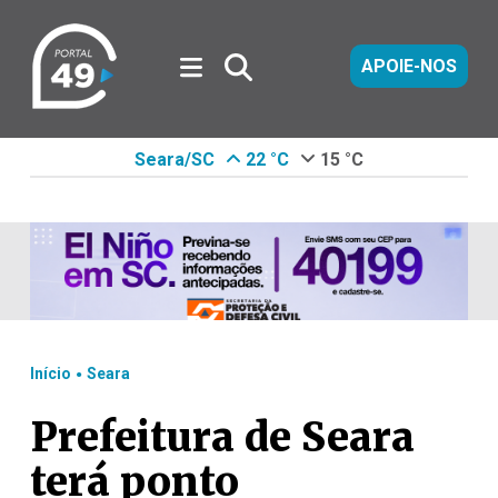
APOIE-NOS
Seara/SC
22 °C
15 °C
.
Início
Seara
Prefeitura de Seara
terá ponto