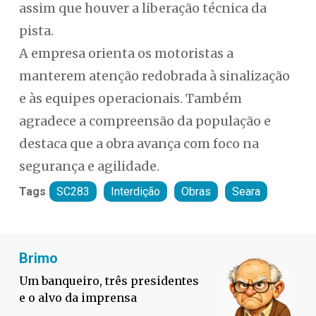
assim que houver a liberação técnica da
pista.
A empresa orienta os motoristas a
manterem atenção redobrada à sinalização
e às equipes operacionais. Também
agradece a compreensão da população e
destaca que a obra avança com foco na
segurança e agilidade.
Tags
SC283
Interdição
Obras
Seara
Fabiano Bordignon
Defesa Civil lança campanha
contra o El Niño em SC