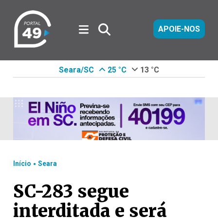
APOIE-NOS
Seara/SC
25 °C
13 °C
.
Início
Seara
SC-283 segue
interditada e será