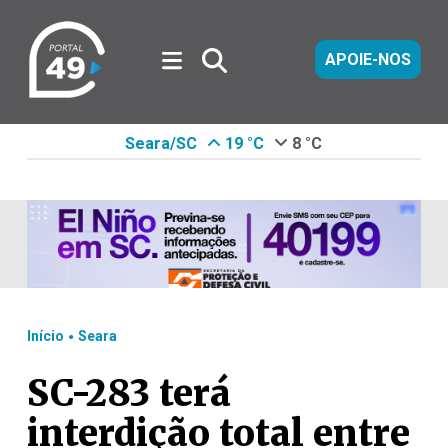
APOIE-NOS
Seara/SC
19 °C
8 °C
.
Início
Seara
SC-283 terá
interdição total entre