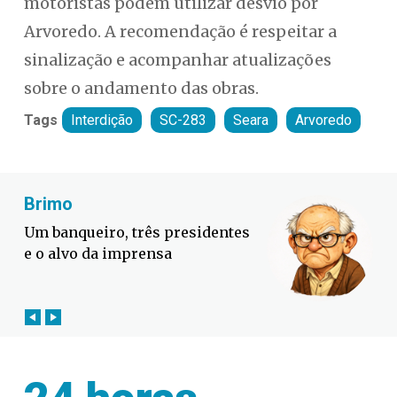
motoristas podem utilizar desvio por
Arvoredo. A recomendação é respeitar a
sinalização e acompanhar atualizações
sobre o andamento das obras.
Tags
Interdição
SC-283
Seara
Arvoredo
Fabiano Bordignon
Defesa Civil lança campanha
contra o El Niño em SC