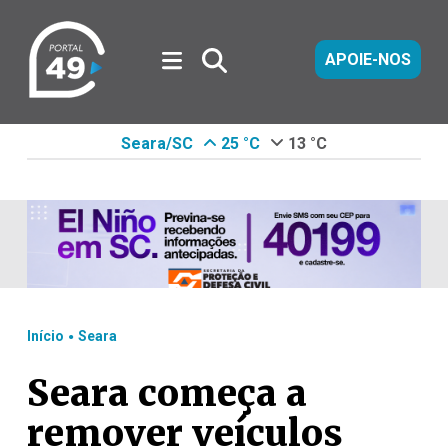
APOIE-NOS
Seara/SC
25 °C
13 °C
.
Início
Seara
Seara começa a
remover veículos