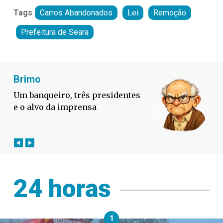
Tags
Carros Abandonados
Lei
Remoção
Prefeitura de Seara
Fabiano Bordignon
Defesa Civil lança campanha
contra o El Niño em SC
24 horas
1