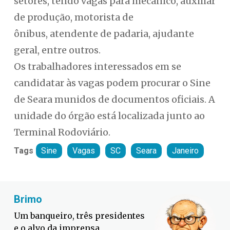
setores, tendo vagas para mecânico, auxiliar
de produção, motorista de
ônibus, atendente de padaria, ajudante
geral, entre outros.
Os trabalhadores interessados em se
candidatar às vagas podem procurar o Sine
de Seara munidos de documentos oficiais. A
unidade do órgão está localizada junto ao
Terminal Rodoviário.
Tags
Sine
Vagas
SC
Seara
Janeiro
Fabiano Bordignon
s presidentes
Defesa Civil lança camp
nsa
contra o El Niño em SC