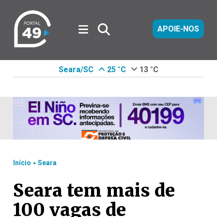
APOIE-NOS
Seara/SC
25 °C
13 °C
.
Início
Seara
Seara tem mais de
100 vagas de