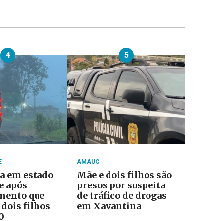
4
5
E
AMAUC
a em estado
Mãe e dois filhos são
e após
presos por suspeita
mento que
de tráfico de drogas
dois filhos
em Xavantina
0