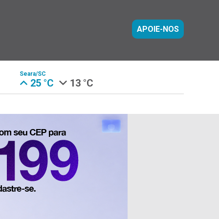
APOIE-NOS
Seara/SC
25 °C
13 °C