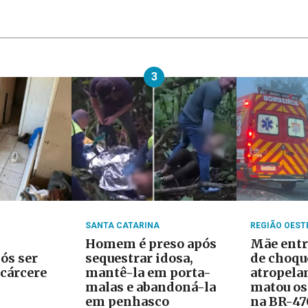
3
SANTA CATARINA
REGIÃO OEST
Homem é preso após
Mãe entr
ós ser
sequestrar idosa,
de choqu
cárcere
mantê-la em porta-
atropela
malas e abandoná-la
matou os 
em penhasco
na BR-47