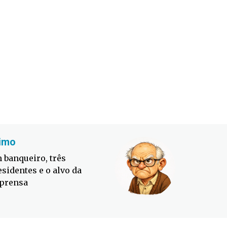
imo
Fabiano
 banqueiro, três
Defesa C
esidentes e o alvo da
contra o
prensa