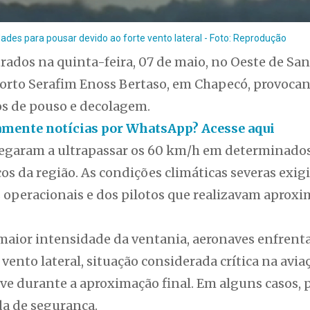
des para pousar devido ao forte vento lateral - Foto: Reprodução
trados na quinta-feira, 07 de maio, no Oeste de Sa
orto Serafim Enoss Bertaso, em Chapecó, provocan
s de pouso e decolagem.
tamente notícias por WhatsApp? Acesse aqui
chegaram a ultrapassar os 60 km/h em determinad
os da região. As condições climáticas severas exi
 operacionais e dos pilotos que realizavam aproxi
maior intensidade da ventania, aeronaves enfrent
 vento lateral, situação considerada crítica na av
ve durante a aproximação final. Em alguns casos, 
a de segurança.