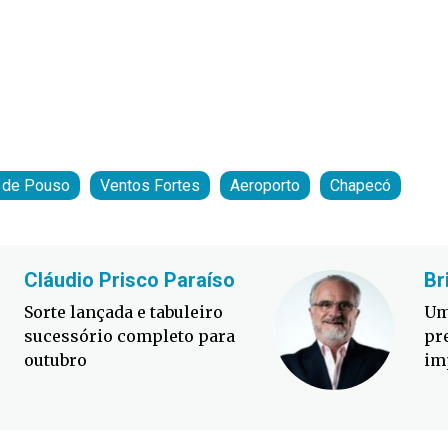
e de Pouso
Ventos Fortes
Aeroporto
Chapecó
Cláudio Prisco Paraíso
Br
Sorte lançada e tabuleiro
Um
sucessório completo para
pr
outubro
im