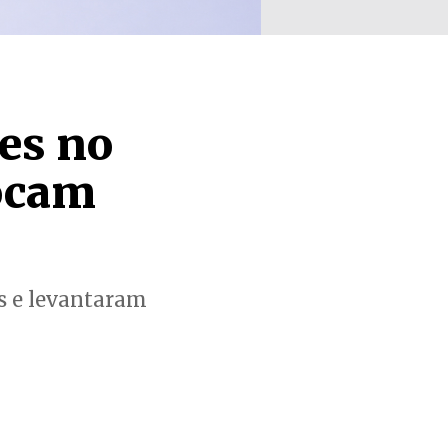
es no
ocam
os e levantaram