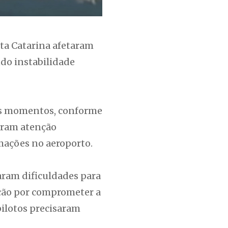
nta Catarina afetaram
do instabilidade
os momentos, conforme
giram atenção
mações no aeroporto.
aram dificuldades para
iação por comprometer a
pilotos precisaram