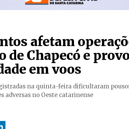
entos afetam operaçõ
o de Chapecó e prov
idade em voos
gistradas na quinta-feira dificultaram pous
es adversas no Oeste catarinense