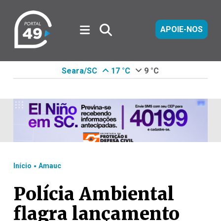
APOIE-NOS
Seara/SC
17 °C
9 °C
.
Início
Amauc
Polícia Ambiental
flagra lançamento