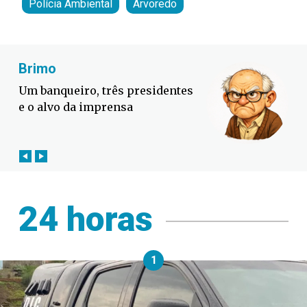
Polícia Ambiental
Arvoredo
Brimo
Fa
Um banqueiro, três presidentes
Def
e o alvo da imprensa
con
24 horas
1