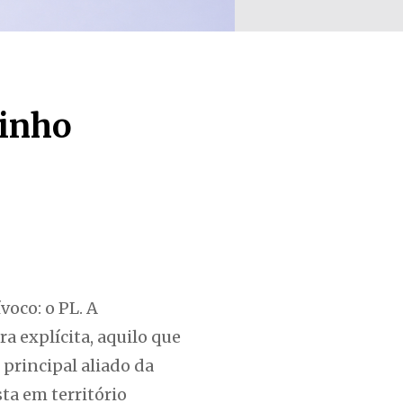
ginho
oco: o PL. A
 explícita, aquilo que
principal aliado da
ta em território