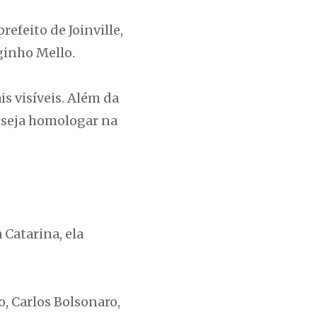
efeito de Joinville,
ginho Mello.
s visíveis. Além da
eseja homologar na
 Catarina, ela
o, Carlos Bolsonaro,