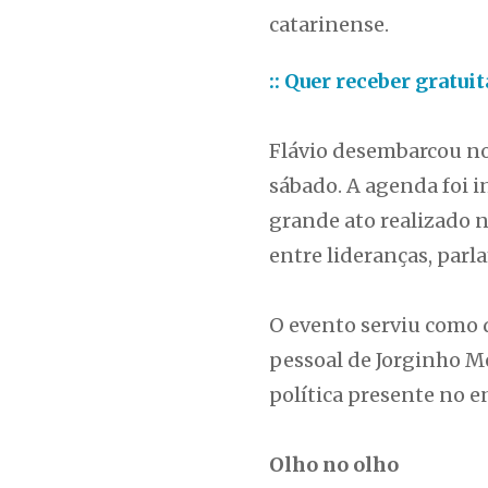
catarinense.
:: Quer receber gratu
Flávio desembarcou no 
sábado. A agenda foi i
grande ato realizado n
entre lideranças, parl
O evento serviu como 
pessoal de Jorginho Me
política presente no e
Olho no olho