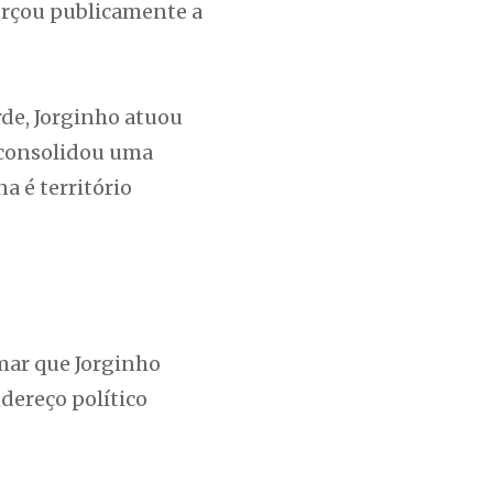
forçou publicamente a
de, Jorginho atuou
 consolidou uma
a é território
rmar que Jorginho
ndereço político