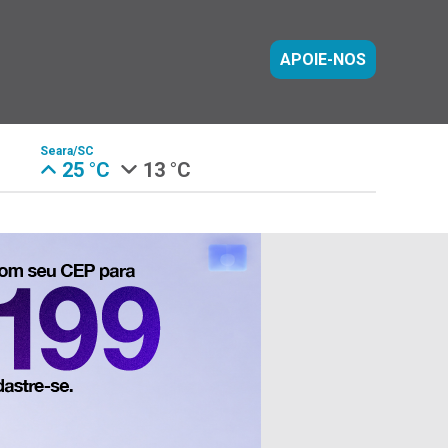
APOIE-NOS
Seara/SC
25 °C
13 °C