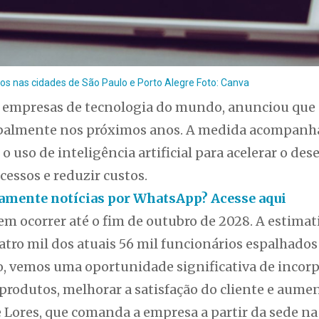
rios nas cidades de São Paulo e Porto Alegre Foto: Canva
 empresas de tecnologia do mundo, anunciou que 
balmente nos próximos anos. A medida acompanha 
 uso de inteligência artificial para acelerar o de
cessos e reduzir custos.
itamente notícias por WhatsApp? Acesse aqui
 ocorrer até o fim de outubro de 2028. A estimati
atro mil dos atuais 56 mil funcionários espalhado
o, vemos uma oportunidade significativa de incorp
 produtos, melhorar a satisfação do cliente e aume
Lores, que comanda a empresa a partir da sede na 