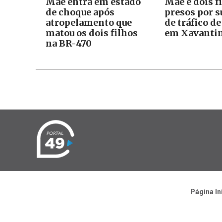
Mãe entra em estado
Mãe e dois f
de choque após
presos por s
atropelamento que
de tráfico d
matou os dois filhos
em Xavanti
na BR-470
Página In