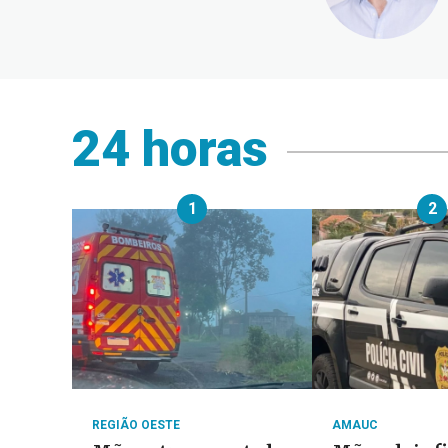
24 horas
1
2
REGIÃO OESTE
AMAUC