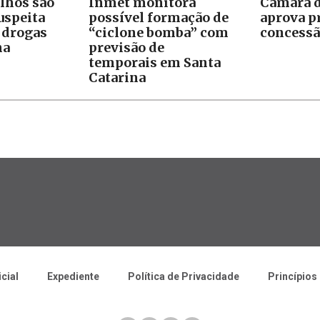
ilhos são
Inmet monitora
Câmara d
uspeita
possível formação de
aprova p
e drogas
“ciclone bomba” com
concessã
na
previsão de
temporais em Santa
Catarina
icial
Expediente
Política de Privacidade
Princípios 