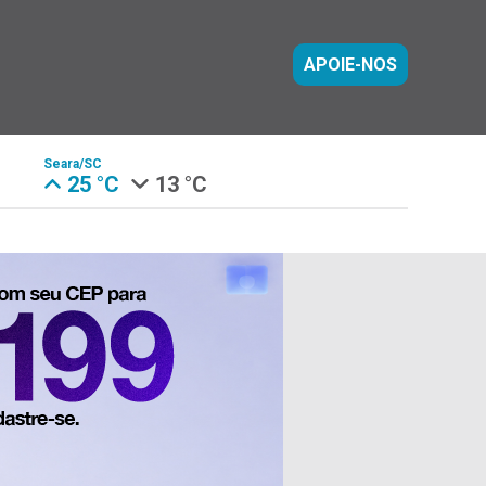
APOIE-NOS
Seara/SC
25 °C
13 °C