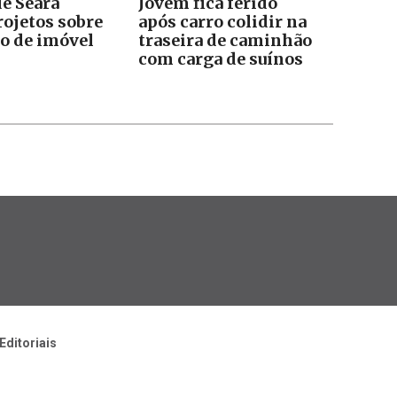
e Seara
Jovem fica ferido
rojetos sobre
após carro colidir na
o de imóvel
traseira de caminhão
com carga de suínos
Editoriais