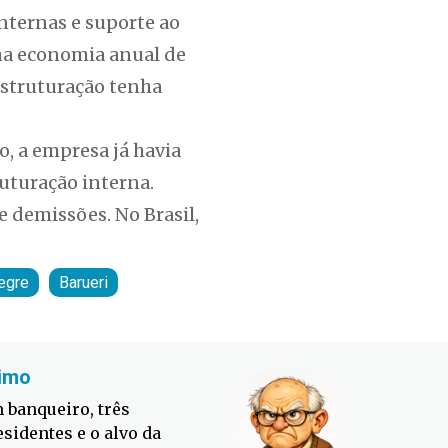
nternas e suporte ao
uma economia anual de
estruturação tenha
o, a empresa já havia
ruturação interna.
 demissões. No Brasil,
egre
Barueri
imo
Fabiano
 banqueiro, três
Defesa C
esidentes e o alvo da
contra o