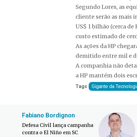
Segundo Lores, as equ
cliente serão as mais
US$ 1 bilhão (cerca de
custo estimado de cer
As ações da HP chegara
demitido entre mil e d
A companhia não detal
a HP mantém dois escr
Tags
Gigante da Tecnologi
Fabiano Bordignon
Defesa Civil lança campanha
contra o El Niño em SC