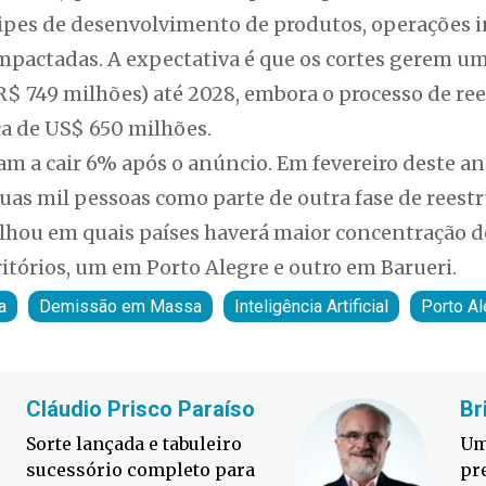
ipes de desenvolvimento de produtos, operações i
 impactadas. A expectativa é que os cortes gerem 
 R$ 749 milhões) até 2028, embora o processo de re
ca de US$ 650 milhões.
m a cair 6% após o anúncio. Em fevereiro deste an
uas mil pessoas como parte de outra fase de reest
hou em quais países haverá maior concentração de
itórios, um em Porto Alegre e outro em Barueri.
a
Demissão em Massa
Inteligência Artificial
Porto Al
Cláudio Prisco Paraíso
Br
Sorte lançada e tabuleiro
Um
sucessório completo para
pr