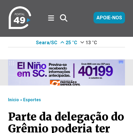
APOIE-NOS
Seara/SC
25 °C
13 °C
.
Início
Esportes
Parte da delegação do
Grêmio poderia ter