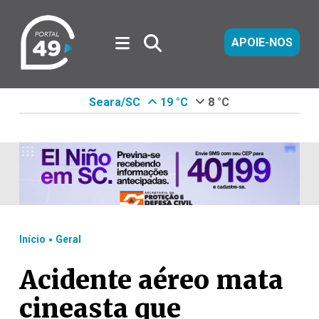
APOIE-NOS
Seara/SC
19 °C
8 °C
.
Início
Geral
Acidente aéreo mata
cineasta que