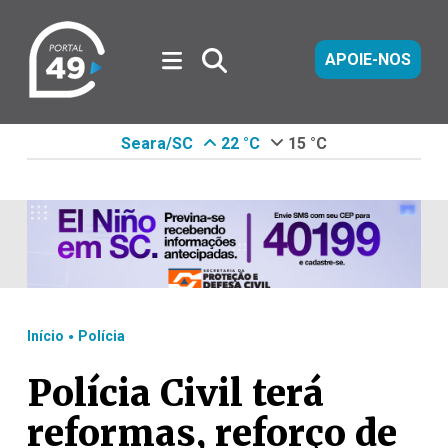
APOIE-NOS
Seara/SC
22 °C
15 °C
.
Início
Polícia
Polícia Civil terá
reformas, reforço de