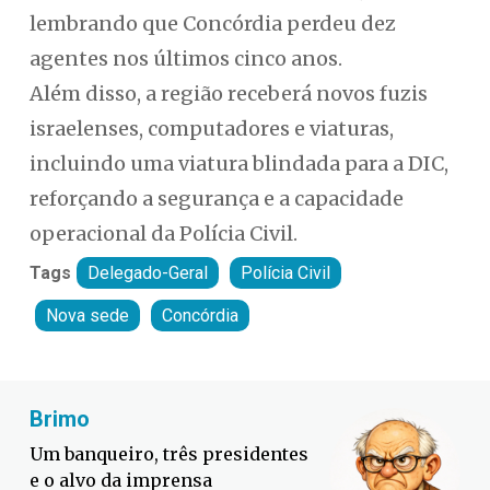
lembrando que Concórdia perdeu dez
agentes nos últimos cinco anos.
Além disso, a região receberá novos fuzis
israelenses, computadores e viaturas,
incluindo uma viatura blindada para a DIC,
reforçando a segurança e a capacidade
operacional da Polícia Civil.
Tags
Delegado-Geral
Polícia Civil
Nova sede
Concórdia
Fabiano Bordignon
Defesa Civil lança campanha
contra o El Niño em SC