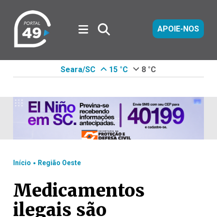
APOIE-NOS
Seara/SC
15 °C
8 °C
.
Início
Região Oeste
Medicamentos
ilegais são