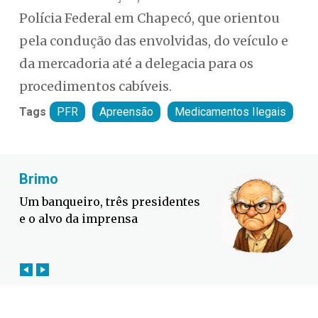
Polícia Federal em Chapecó, que orientou
pela condução das envolvidas, do veículo e
da mercadoria até a delegacia para os
procedimentos cabíveis.
Tags
PFR
Apreensão
Medicamentos Ilegais
Fabiano Bordignon
es
Defesa Civil lança campanha
contra o El Niño em SC